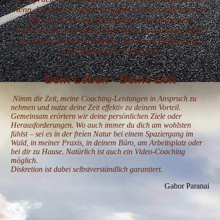
Wenn das nicht möglich ist, gibt es auch professionelle
Hilfe in Form von Therapeuten, Beratern oder
Coaches. Es ist wichtig, sich nicht zu schämen, Hilfe
zu suchen, und zu erkennen, dass es in Ordnung ist,
Unterstützung zu benötigen.
Dein Leben - D
eine
Zeit
Nimm dir Zeit, meine Coaching-Leistungen in Anspruch zu
nehmen und nutze deine Zeit effektiv zu deinem Vorteil.
Gemeinsam erörtern wir deine persönlichen Ziele oder
Herausforderungen. Wo auch immer du dich am wohlsten
fühlst – sei es in der freien Natur bei einem Spaziergang im
Wald, in meiner Praxis, in deinem Büro, am Arbeitsplatz oder
bei dir zu Hause. Natürlich ist auch ein Video-Coaching
möglich.
Diskretion ist dabei selbstverständlich garantiert.
Gabor Paranai