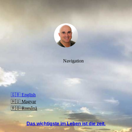
Navigation
🇬🇧 English
🇭🇺 Magyar
🇷🇴 Română
Das wichtigste im Leben ist die zeit.