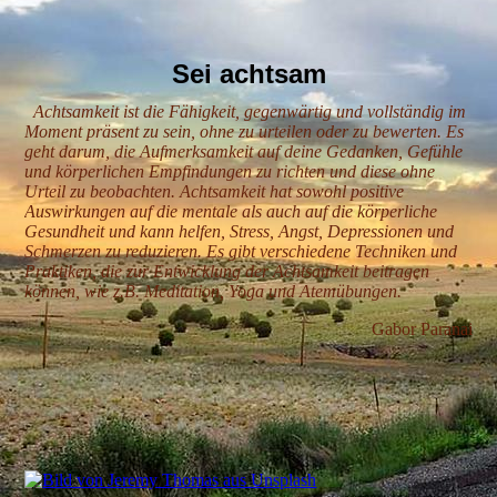
Sei achtsam
Achtsamkeit ist die Fähigkeit, gegenwärtig und vollständig im
Moment präsent zu sein, ohne zu urteilen oder zu bewerten. Es
geht darum, die Aufmerksamkeit auf deine Gedanken, Gefühle
und körperlichen Empfindungen zu richten und diese ohne
Urteil zu beobachten. Achtsamkeit hat sowohl positive
Auswirkungen auf die mentale als auch auf die körperliche
Gesundheit und kann helfen, Stress, Angst, Depressionen und
Schmerzen zu reduzieren. Es gibt verschiedene Techniken und
Praktiken, die zur Entwicklung der Achtsamkeit beitragen
können, wie z.B. Meditation, Yoga und Atemübungen.
Gabor Paranai