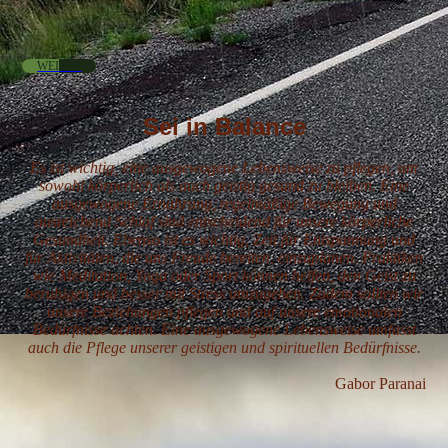
WEITER
Sei in Balance
Es ist wichtig, eine ausgewogene Lebensweise zu pflegen, um
sowohl körperlich als auch geistig gesund zu bleiben. Eine
ausgewogene Ernährung, regelmäßige Bewegung und
ausreichend Schlaf sind entscheidend für unsere körperliche
Gesundheit. Ebenso ist es wichtig, Zeit für Entspannung und
für Aktivitäten, die uns Freude bereiten, einzuplanen. Praktiken
wie Meditation, Yoga oder Sport können helfen, den Geist zu
beruhigen und besser mit Stress umzugehen. Zudem sollten wir
unsere Beziehungen pflegen und auf unsere emotionalen
Bedürfnisse achten. Eine ausgewogene Lebensweise umfasst
auch die Pflege unserer geistigen und spirituellen Bedürfnisse.
Gabor Paranai