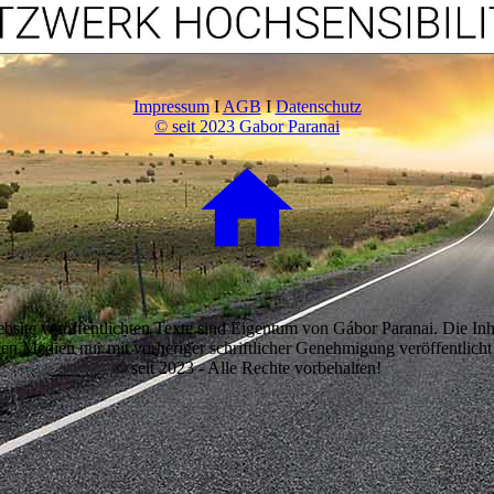
Impressum
I
AGB
I
Datenschutz
© seit 2023 Gabor Paranai
bsite veröffentlichten Texte sind Eigentum von Gábor Paranai. Die Inh
en Medien nur mit vorheriger schriftlicher Genehmigung veröffentlich
© seit 2023 - Alle Rechte vorbehalten!