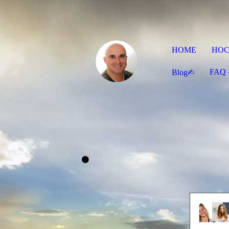
HOME
HOC
FAQ –
Blog✍︎